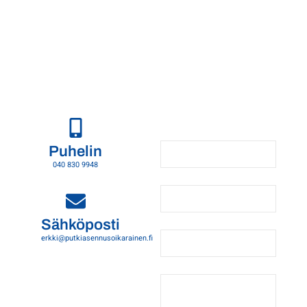
Ota meihin yhteyttä tänään
Autamme mielellämme sinua ratkaisemaan kiinteistösi
putkityötarpeet. Tavoitat meidät parhaiten puhelimitse, mutta voit
myös lähettää sähköpostia tai jättää yhteydenottopyynnön
Jätä
yhteydenottopyyntö
Puhelin
040 830 9948
Sähköposti
erkki@putkiasennusoikarainen.fi