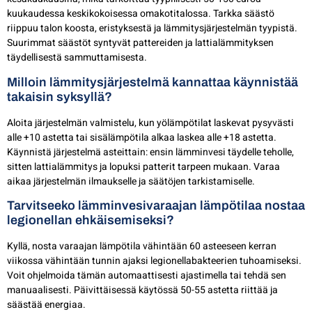
kuukaudessa keskikokoisessa omakotitalossa. Tarkka säästö
riippuu talon koosta, eristyksestä ja lämmitysjärjestelmän tyypistä.
Suurimmat säästöt syntyvät pattereiden ja lattialämmityksen
täydellisestä sammuttamisesta.
Milloin lämmitysjärjestelmä kannattaa käynnistää
takaisin syksyllä?
Aloita järjestelmän valmistelu, kun yölämpötilat laskevat pysyvästi
alle +10 astetta tai sisälämpötila alkaa laskea alle +18 astetta.
Käynnistä järjestelmä asteittain: ensin lämminvesi täydelle teholle,
sitten lattialämmitys ja lopuksi patterit tarpeen mukaan. Varaa
aikaa järjestelmän ilmaukselle ja säätöjen tarkistamiselle.
Tarvitseeko lämminvesivaraajan lämpötilaa nostaa
legionellan ehkäisemiseksi?
Kyllä, nosta varaajan lämpötila vähintään 60 asteeseen kerran
viikossa vähintään tunnin ajaksi legionellabakteerien tuhoamiseksi.
Voit ohjelmoida tämän automaattisesti ajastimella tai tehdä sen
manuaalisesti. Päivittäisessä käytössä 50-55 astetta riittää ja
säästää energiaa.