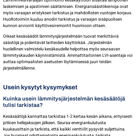
Lämminvesivaraajan optimointi kesäkäyttöön sisältää lämpötilan
laskemisen ja ajastimien säätämisen. Energiansäästökeinoja ovat
myös varaajan eristyksen tarkistus ja mahdollisten vuotojen korjaus.
Huoltotoimiin kuuluu anodin tarkistus ja varaajan sisäpuolisen
kunnon arviointi käyttövesiremontit huomioon ottaen.
Oikeat kesäsäädöt lämmitysjärjestelmään tuovat merkittäviä
säästöjä ja pidentävät laitteiden käyttöikää. Järjestelmän
huolellinen valmistelu kesäkaudelle helpottaa myös seuraavan
lämmityskauden käynnistämistä. Ammattitaitoinen LVI-asentaja voi
auttaa optimaalisten asetusten löytämisessä juuri teidän
järjestelmällenne.
Usein kysytyt kysymykset
Kuinka usein lämmitysjärjestelmän kesäsäätöjä
tulisi tarkistaa?
Kesäsäätöjä kannattaa tarkistaa 1-2 kertaa kesän aikana, erityisesti
pitkien hellejaksojen jälkeen. Seuraa energiankulutusta
kuukausittain ja tarkista, että kaikki venttiilit pysyvät suljettuina.
Jos huomaat odottamatonta energiankulutusta, tarkista