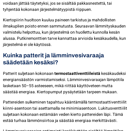
voidaan jättää täytetyksi, jos se sisältää pakkasnestettä, tai
tyhjentää kokonaan järjestelmätyypistä riippuen.
Kiertopiirin huoltoon kuuluu paineen tarkistus ja mahdollisten
ilmakuplien poisto ennen sammutusta. Seuraavan lämmityskauden
valmistelu helpottuu, kun järjestelmä on huollettu kunnolla kesän
alussa. Putkiremonttien tarve kannattaa arvioida kesäkaudella, kun
järjestelmä ei ole käytössä.
Kuinka patterit ja lämminvesivaraaja
säädetään kesäksi?
Patterit suljetaan kokonaan
termostaattiventtiileistä
kesäkaudeksi
energiansäästön varmistamiseksi. Lämminvesivaraajan lämpötila
lasketaan 50–55 asteeseen, mikä riittää käyttöveteen mutta
säästää energiaa. Kiertopumput pysäytetään tarpeen mukaan.
Pattereiden sulkeminen tapahtuu kääntämällä termostaattiventtiilit
kiinni-asentoon tai asettamalla ne minimiasentoon. Lukitusventtiilit
suljetaan kokonaan estämään veden kierto pattereiden läpi. Tämä
estää turhaa lämmönsiirtoa ja säästää energiaa merkittävästi.