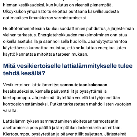
hieman kesäkaudeksi, kun kulutus on yleensä pienempää.
Ulkoyksikön ympäristö tulee pitää puhtaana kasvillisuudesta
optimaalisen ilmankierron varmistamiseksi.
Huoltotoimenpiteisiin kuuluu suodattimien puhdistus ja järjestelmän
yleinen tarkastus. Energiatehokkuuden maksimoiminen onnistuu
oikeilla asetuksilla ja säännöllisellä huollolla. Jäähdytystoimintoa
käytettäessä kannattaa muistaa, että se kuluttaa energiaa, joten
käyttö kannattaa mitoittaa tarpeen mukaan.
Mitä vesikiertoiselle lattialämmitykselle tulee
tehdä kesällä?
Vesikiertoinen lattialämmitys
sammutetaan kokonaan
kesäkaudeksi sulkemalla pääventtiilit ja pysäyttämällä
kiertopumppu. Järjestelmä täytetään vedellä tai tyhjennetään
korroosion estämiseksi. Putket tarkastetaan mahdollisten vuotojen
varalta.
Lattialämmityksen sammuttaminen aloitetaan termostaatin
asettamisella pois päältä ja lämpötilan laskemisella asteittain.
Kiertopumppu pysäytetään ja pääventtiilit suljetaan. Järjestelmä