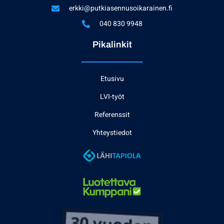
erkki@putkiasennusoikarainen.fi
040 830 9948
Pikalinkit
Etusivu
LVI-työt
Referenssit
Yhteystiedot