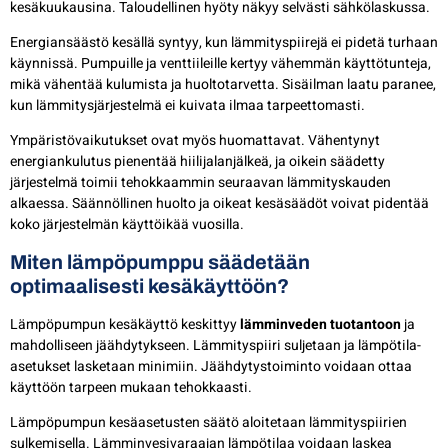
kesäkuukausina. Taloudellinen hyöty näkyy selvästi sähkölaskussa.
Energiansäästö kesällä syntyy, kun lämmityspiirejä ei pidetä turhaan
käynnissä. Pumpuille ja venttiileille kertyy vähemmän käyttötunteja,
mikä vähentää kulumista ja huoltotarvetta. Sisäilman laatu paranee,
kun lämmitysjärjestelmä ei kuivata ilmaa tarpeettomasti.
Ympäristövaikutukset ovat myös huomattavat. Vähentynyt
energiankulutus pienentää hiilijalanjälkeä, ja oikein säädetty
järjestelmä toimii tehokkaammin seuraavan lämmityskauden
alkaessa. Säännöllinen huolto ja oikeat kesäsäädöt voivat pidentää
koko järjestelmän käyttöikää vuosilla.
Miten lämpöpumppu säädetään
optimaalisesti kesäkäyttöön?
Lämpöpumpun kesäkäyttö keskittyy
lämminveden tuotantoon
ja
mahdolliseen jäähdytykseen. Lämmityspiiri suljetaan ja lämpötila-
asetukset lasketaan minimiin. Jäähdytystoiminto voidaan ottaa
käyttöön tarpeen mukaan tehokkaasti.
Lämpöpumpun kesäasetusten säätö aloitetaan lämmityspiirien
sulkemisella. Lämminvesivaraajan lämpötilaa voidaan laskea