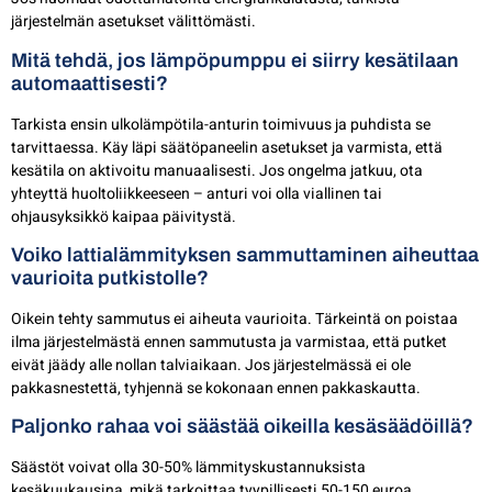
järjestelmän asetukset välittömästi.
Mitä tehdä, jos lämpöpumppu ei siirry kesätilaan
automaattisesti?
Tarkista ensin ulkolämpötila-anturin toimivuus ja puhdista se
tarvittaessa. Käy läpi säätöpaneelin asetukset ja varmista, että
kesätila on aktivoitu manuaalisesti. Jos ongelma jatkuu, ota
yhteyttä huoltoliikkeeseen – anturi voi olla viallinen tai
ohjausyksikkö kaipaa päivitystä.
Voiko lattialämmityksen sammuttaminen aiheuttaa
vaurioita putkistolle?
Oikein tehty sammutus ei aiheuta vaurioita. Tärkeintä on poistaa
ilma järjestelmästä ennen sammutusta ja varmistaa, että putket
eivät jäädy alle nollan talviaikaan. Jos järjestelmässä ei ole
pakkasnestettä, tyhjennä se kokonaan ennen pakkaskautta.
Paljonko rahaa voi säästää oikeilla kesäsäädöillä?
Säästöt voivat olla 30-50% lämmityskustannuksista
kesäkuukausina, mikä tarkoittaa tyypillisesti 50-150 euroa