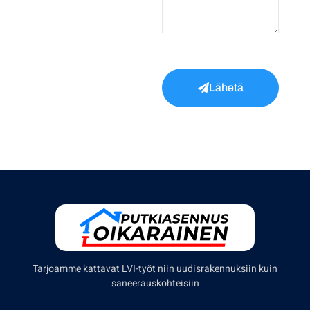
Lähetä
Tarjoamme kattavat LVI-työt niin uudisrakennuksiin kuin
saneerauskohteisiin