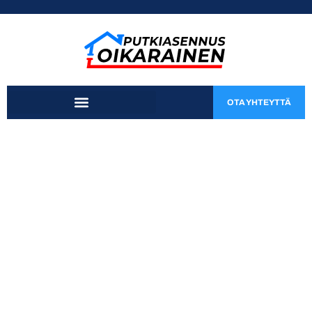
OTA YHTEYTTÄ
Mitkä ovat
lämmitysjärjestelmän
kesäkäyttöön parhaat
vinkit?
Säästä energiaa ja pidennä lämmitysjärjestelmän käyttöikää
oikeilla kesäsäädöillä.
Lue alta koko artikkeli, missä käymme läpi aihetta tarkemmin.
Voit myös ottaa suoraan yhteyttä ammattilaisiimme.