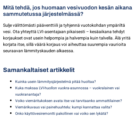
Mitä tehdä, jos huomaan vesivuodon kesän aikana
sammutetussa järjestelmässä?
Sulje välittömästi pääventtiili ja tyhjennä vuotokohdan ympäriltä
vesi. Ota yhteyttä LVI-asentajaan pikaisesti – kesäaikana tehdyt
korjaukset ovat usein helpompia ja halvempia kuin talvella. Älä yritä
korjata itse, sillä väärä korjaus voi aiheuttaa suurempia vaurioita
seuraavan lämmityskauden alkaessa.
Samankaltaiset artikkelit
Kuinka usein lämmitysjärjestelmä pitää huoltaa?
Kuka maksaa LVI-huollon vuokra-asunnossa – vuokralainen vai
vuokranantaja?
Voiko viemäritukoksen avata itse vai tarvitaanko ammattilainen?
Viemärikuvaus vai painehuuhtelu: kumpi kannattaa valita?
Onko käyttövesiremontti pakollinen vai voiko sen lykätä?